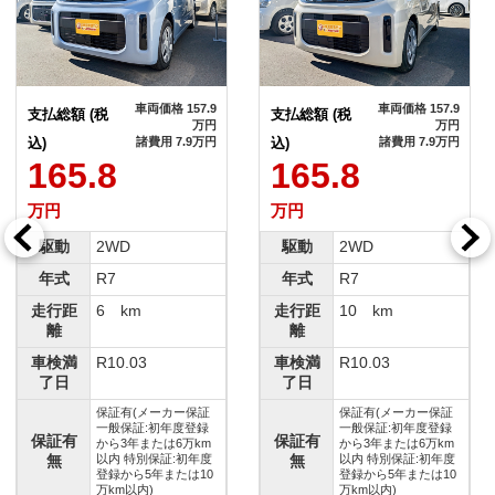
車両価格 157.9
車両価格 157.9
支払総
総額 (税
支払総額 (税
万円
万円
込)
諸費用 7.9万円
込)
諸費用 7.9万円
1
65.8
165.8
万円
円
万円
駆
動
2WD
駆動
2WD
年
式
R7
年式
R7
走行
行距
6 km
走行距
10 km
離
離
離
車検
検満
R10.03
車検満
R10.03
了
日
了日
保証有(メーカー保証
保証有(メーカー保証
一般保証:初年度登録
一般保証:初年度登録
保証
証有
保証有
から3年または6万km
から3年または6万km
無
無
以内 特別保証:初年度
無
以内 特別保証:初年度
登録から5年または10
登録から5年または10
万km以内)
万km以内)