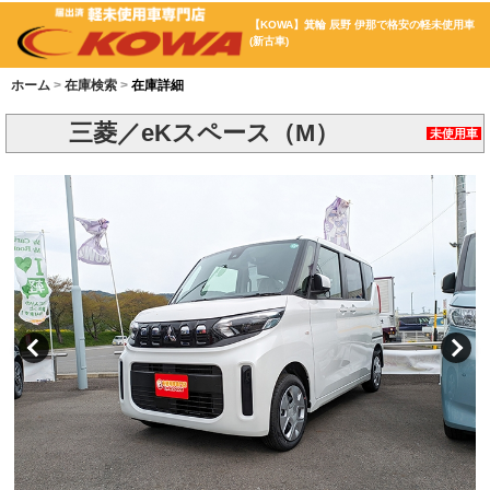
【KOWA】箕輪 辰野 伊那で格安の軽未使用車
(新古車)
ホーム
在庫検索
在庫詳細
三菱／eKスペース（M）
未使用車