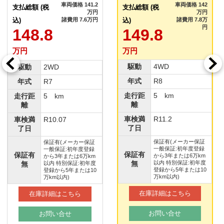
車両価格 142
車両価格 141.2
支払総額 (税
支払総額 (税
万円
万円
込)
諸費用 7.8万
込)
諸費用 7.6万円
円
149.8
148.8
万円
万円
駆動
4WD
駆動
2WD
年式
R8
年式
R7
走行距
5 km
走行距
5 km
離
離
車検満
R11.2
車検満
R10.07
了日
了日
保証有(メーカー保証
保証有(メーカー保証
一般保証:初年度登録
一般保証:初年度登録
保証有
保証有
から3年または6万km
から3年または6万km
無
以内 特別保証:初年度
無
以内 特別保証:初年度
登録から5年または10
登録から5年または10
万km以内)
万km以内)
在庫詳細はこちら
在庫詳細はこちら
お問い合せ
お問い合せ