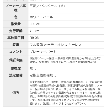
メーカー／車
三菱／eKスペース（M）
種
色
ホワイトパール
排気量
660 cc
走行距離
7 km
車検満了日
R9.03
装備
フル装備,オーディオレス,キーレス
コメント
ブレーキサポート
保証有(メーカー保証 一般保証:初年度登録から3年または6万
保証有無
km以内 特別保証:初年度登録から5年または10万km以内)
修復歴
無し
法定整備
定期点検整備無し
※支払総額には、保険料、税金(法定費用含む。)、登録等に伴
う費用(検査登録手続代行費用、車庫証明手続代行費用)、メー
カー保証継承手続代行費用、リサイクル預託金相当額等、購
備考
入の際に必要なすべての費用が含まれております。※支払総
額は、R8年5月の長野県内登録(届出)で店頭納車の場合の価格
です。お客様の要望に基づくオプション等の費用は別途申し
受けます。詳細はスタッフまでおたずね下さい。