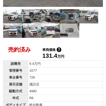
売約済み
車両価格
131.4
万円
諸費用
8.4万円
管理番号
1077
車台番号
726
展示店舗
諏訪店
駆動方式
4WD
年式
R6
ボディタイプ
軽自動車