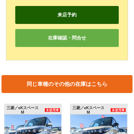
来店予約
在庫確認・問合せ
同じ車種のその他の在庫はこちら
／eKスペース
三菱／eKスペース
三菱
未使用車
未使用車
M
M