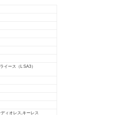
イース（L SA3）
ーディオレス,キーレス