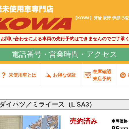
【KOWA】箕輪 辰野 伊那で
、お問い合わせによる車両の先行予約はできませんのでご了承
電話番号・営業時間・アクセス
在庫確認
未使用車とは
お得な保証
来店予約
ダイハツ／ミライース（L SA3）
売約済み
車両価格
96