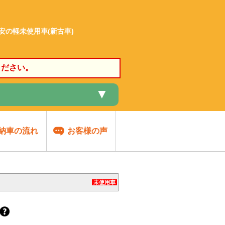
格安の軽未使用車(新古車)
ください。
▼
納車の流れ
お客様の声
未使用車