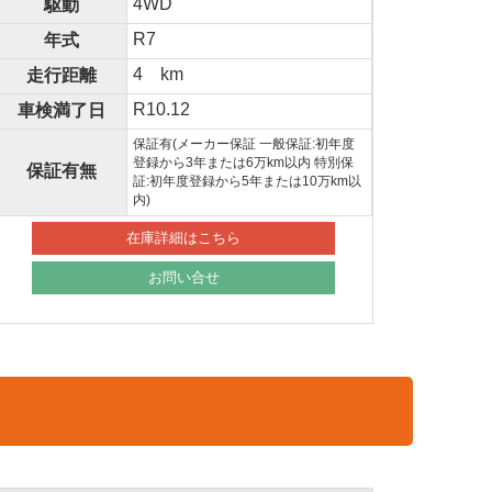
4WD
駆動
R7
年式
4 km
走行距離
R10.12
車検満了日
保証有(メーカー保証 一般保証:初年度
登録から3年または6万km以内 特別保
保証有無
証:初年度登録から5年または10万km以
内)
在庫詳細はこちら
お問い合せ