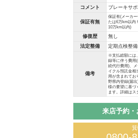
コメント
ブレーキサポ
保証有(メーカー
保証有無
たは6万km以内
10万km以内)
修復歴
無し
法定整備
定期点検整備
※支払総額には
録等に伴う費用
続代行費用)、
イクル預託金相
備考
用が含まれてお
野県内登録(届
様の要望に基づ
ます。詳細はス
来店予約・
箕
0800-8