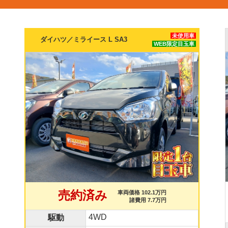
未使用車
ダイハツ／ミライース L SA3
WEB限定目玉車
売約済み
車両価格 102.1万円
諸費用 7.7万円
4WD
駆動