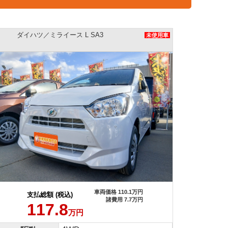
ダイハツ／ミライース L SA3
未使用車
車両価格 110.1万円
支払総額 (税込)
諸費用 7.7万円
117.8
万円