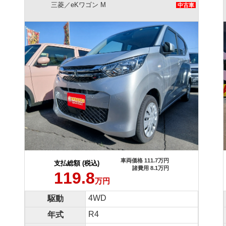
三菱／eKワゴン M
中古車
車両価格 111.7万円
車両価格 
支払総額 (税込)
諸費用 8.1万円
諸費
119.8
万円
4WD
駆動
R4
年式