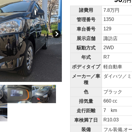
万円
諸費用
7.8万円
1350
管理番号
129
車台番号
展示店舗
諏訪店
2WD
駆動方式
R7
年式
ボディタイプ
軽自動車
メーカー／車
ダイハツ／ミラ
種
色
ブラック
660 cc
排気量
7 km
走行距離
R10.03
車検満了日
装備
フル装備,オ