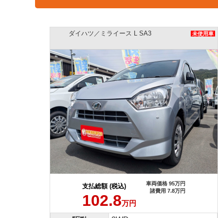
ダイハツ／ミライース L SA3
未使用車
車両価格 95万円
支払総額 (税込)
諸費用 7.8万円
102.8
万円