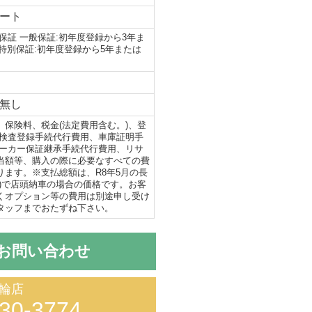
ート
保証 一般保証:初年度登録から3年ま
 特別保証:初年度登録から5年または
無し
、保険料、税金(法定費用含む。)、登
(検査登録手続代行費用、車庫証明手
メーカー保証継承手続代行費用、リサ
当額等、購入の際に必要なすべての費
ります。※支払総額は、R8年5月の長
出)で店頭納車の場合の価格です。お客
くオプション等の費用は別途申し受け
タッフまでおたずね下さい。
お問い合わせ
輪店
30-3774