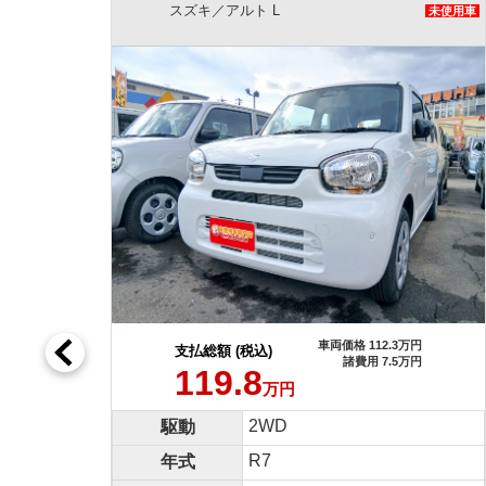
ト L
三菱／eKワゴン M
未使用車
車両価格 112.3万円
税込)
支払総額 (税込)
諸費用 7.5万円
8
119.8
万円
万円
2WD
4WD
駆動
R7
R4
年式