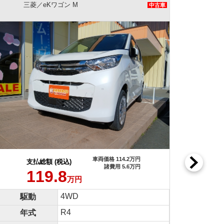
三菱／eKワゴン M
中古車
114.2万円
車両価格 114.2万円
支払総額 (税込)
用 5.6万円
諸費用 5.6万円
119.8
万円
4WD
駆動
R4
年式