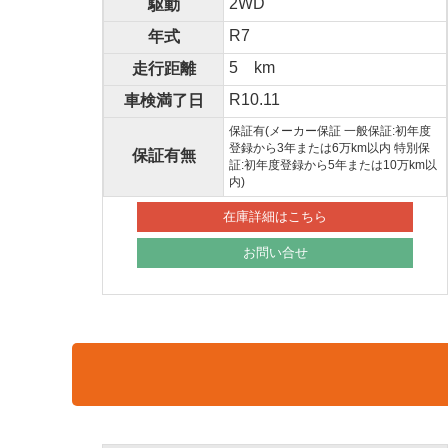
2WD
駆動
R7
年式
5 km
走行距離
R10.11
車検満了日
保証有(メーカー保証 一般保証:初年度
登録から3年または6万km以内 特別保
保証有無
証:初年度登録から5年または10万km以
内)
在庫詳細はこちら
お問い合せ