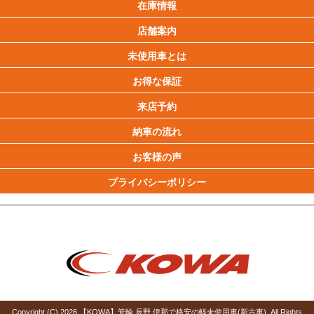
在庫情報
店舗案内
未使用車とは
お得な保証
来店予約
納車の流れ
お客様の声
プライバシーポリシー
Copyright (C)
2026
【KOWA】箕輪 辰野 伊那で格安の軽未使用車(新古車)
. All Rights