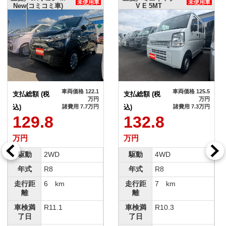
未使用車
未使用車
New(コミコミ車)
V E 5MT
車両価格 122.1
車両価格 125.5
支払総額 (税
支払総額 (税
万円
万円
込)
諸費用 7.7万円
込)
諸費用 7.3万円
129.8
132.8
万円
万円
駆動
2WD
駆動
4WD
年式
R8
年式
R8
走行距
6 km
走行距
7 km
離
離
車検満
R11.1
車検満
R10.3
了日
了日