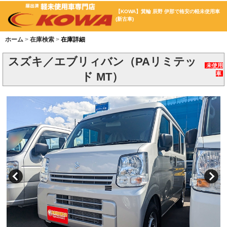
【KOWA】箕輪 辰野 伊那で格安の軽未使用車
(新古車)
ホーム
在庫検索
在庫詳細
スズキ／エブリィバン（PAリミテッ
未使用
ド MT）
車