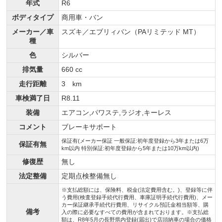
年式
R6
ボディタイプ
商用車・バン
メーカー／車
スズキ／エブリィバン（PAリミテッド MT）
種
色
シルバー
排気量
660 cc
走行距離
3 km
車検満了日
R8.11
装備
エアコン,パワステ,ラジオ,キーレス
コメント
ブレーキサポート
保証有(メーカー保証 一般保証:初年度登録から3年または6万
保証有無
km以内 特別保証:初年度登録から5年または10万km以内)
修復歴
無し
法定整備
定期点検整備無し
※支払総額には、保険料、税金(法定費用含む。)、登録等に伴
う費用(検査登録手続代行費用、車庫証明手続代行費用)、メー
カー保証継承手続代行費用、リサイクル預託金相当額等、購
備考
入の際に必要なすべての費用が含まれております。※支払総
額は、R8年5月の長野県内登録(届出)で店頭納車の場合の価格