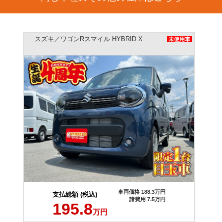
スズキ／ワゴンRスマイル HYBRID X
未使用車
車両価格 188.3万円
支払総額 (税込)
諸費用 7.5万円
195.8
万円