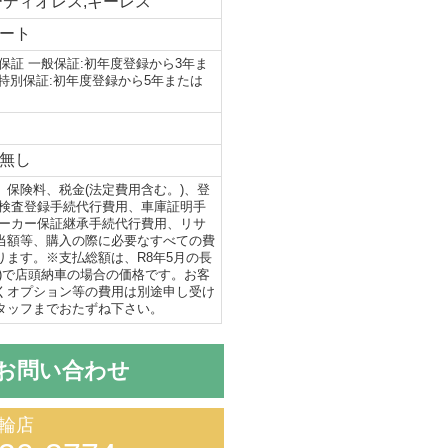
ーディオレス,キーレス
ート
保証 一般保証:初年度登録から3年ま
 特別保証:初年度登録から5年または
無し
、保険料、税金(法定費用含む。)、登
(検査登録手続代行費用、車庫証明手
メーカー保証継承手続代行費用、リサ
当額等、購入の際に必要なすべての費
ります。※支払総額は、R8年5月の長
出)で店頭納車の場合の価格です。お客
くオプション等の費用は別途申し受け
タッフまでおたずね下さい。
お問い合わせ
輪店