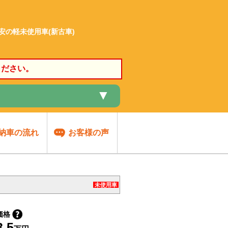
格安の軽未使用車(新古車)
ください。
▼
納車の流れ
お客様の声
未使用車
価格
3.5