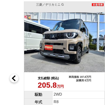
スズキ／ハスラー ハイブリッドX
未使用車
未使
8万円
車両価格 200.4万円
支払総額 (税込)
万円
諸費用 7.4万円
207.8
万円
4WD
駆動
R7
年式