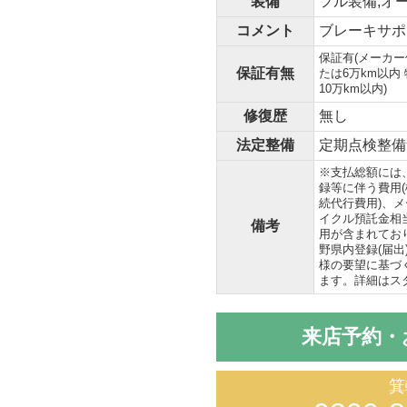
装備
フル装備,オ
コメント
ブレーキサポ
保証有(メーカー
保証有無
たは6万km以内
10万km以内)
修復歴
無し
法定整備
定期点検整備
※支払総額には
録等に伴う費用
続代行費用)、
イクル預託金相
備考
用が含まれてお
野県内登録(届
様の要望に基づ
ます。詳細はス
来店予約・
箕