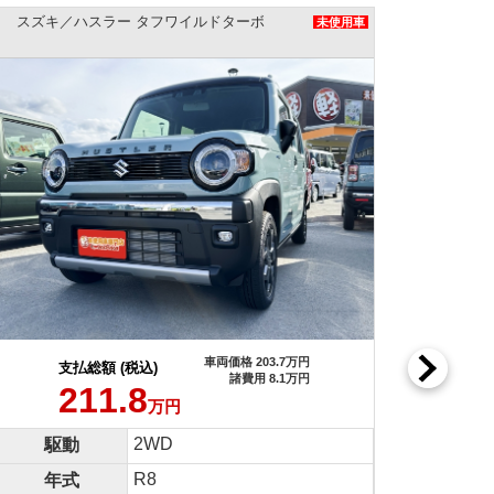
スズキ／ハスラー タフワイルドターボ
未使用車
車両価格 203.7万円
支払総額 (税込)
諸費用 8.1万円
211.8
万円
2WD
駆動
R8
年式