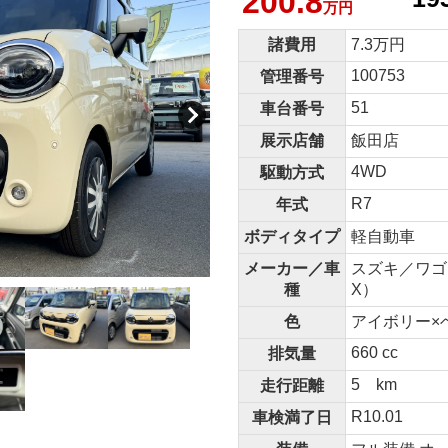
200.8
万円
諸費用
7.3万円
100753
管理番号
51
車台番号
展示店舗
飯田店
4WD
駆動方式
R7
年式
ボディタイプ
軽自動車
メーカー／車
スズキ／ワゴ
種
X）
色
アイボリー×
660 cc
排気量
5 km
走行距離
R10.01
車検満了日