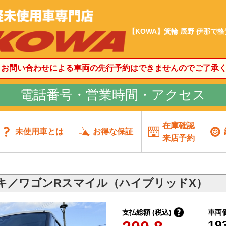
【KOWA】箕輪 辰野 伊那で
、お問い合わせによる車両の先行予約はできませんのでご了承
電話番号・営業時間・アクセス
在庫確認
未使用車とは
お得な保証
来店予約
キ／ワゴンRスマイル（ハイブリッドX）
支払総額 (税込)
車両
19