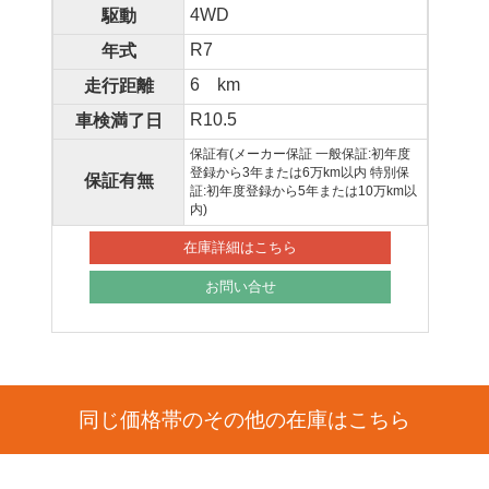
4WD
駆動
R7
年式
6 km
走行距離
R10.5
車検満了日
保証有(メーカー保証 一般保証:初年度
登録から3年または6万km以内 特別保
保証有無
証:初年度登録から5年または10万km以
内)
在庫詳細はこちら
お問い合せ
同じ価格帯のその他の在庫はこちら