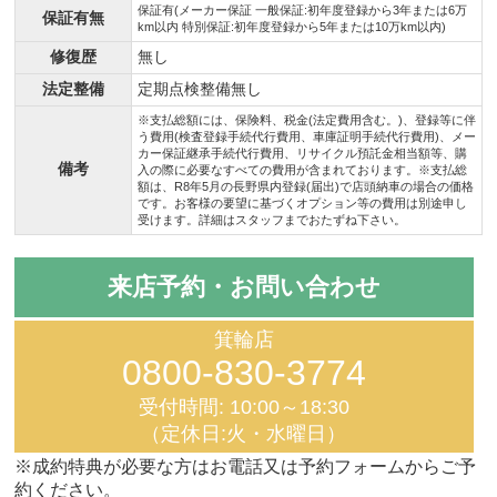
保証有(メーカー保証 一般保証:初年度登録から3年または6万
保証有無
km以内 特別保証:初年度登録から5年または10万km以内)
修復歴
無し
法定整備
定期点検整備無し
※支払総額には、保険料、税金(法定費用含む。)、登録等に伴
う費用(検査登録手続代行費用、車庫証明手続代行費用)、メー
カー保証継承手続代行費用、リサイクル預託金相当額等、購
備考
入の際に必要なすべての費用が含まれております。※支払総
額は、R8年5月の長野県内登録(届出)で店頭納車の場合の価格
です。お客様の要望に基づくオプション等の費用は別途申し
受けます。詳細はスタッフまでおたずね下さい。
来店予約・お問い合わせ
箕輪店
0800-830-3774
受付時間: 10:00～18:30
（定休日:火・水曜日）
※成約特典が必要な方はお電話又は予約フォームからご予
約ください。