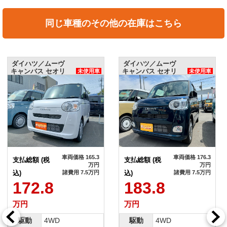
同じ車種のその他の在庫はこちら
ダイハツ／ムーヴ
ダイハツ／ムーヴ
キャンバス セオリ
キャンバス セオリ
未使用車
未使用車
ーX
ーG
車両価格 165.3
車両価格 176.3
支払総額 (税
支払総額 (税
万円
万円
込)
諸費用 7.5万円
込)
諸費用 7.5万円
172.8
183.8
万円
万円
駆動
4WD
駆動
4WD