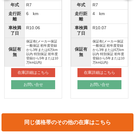
年式
R7
年式
R7
走行距
6 km
走行距
4 km
離
離
車検満
R10.06
車検満
R10.07
了日
了日
保証有(メーカー保証
保証有(メーカー保証
一般保証:初年度登録
一般保証:初年度登録
保証有
保証有
から3年または6万km
から3年または6万km
無
以内 特別保証:初年度
無
以内 特別保証:初年度
登録から5年または10
登録から5年または10
万km以内)
万km以内)
在庫詳細はこちら
在庫詳細はこちら
お問い合せ
お問い合せ
同じ価格帯のその他の在庫はこちら