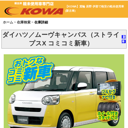
【KOWA】箕輪 辰野 伊那で格安の軽未使用車
(新古車)
ホーム
在庫検索
在庫詳細
ダイハツ／ムーヴキャンバス（ストライ
新
プスX コミコミ新車）
車