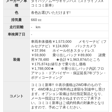
メーカー／車
ダイハツ／ムーヴキャンバス（ストライプスX
種
コミコミ新車）
色
各色お選びいただけます!
排気量
660 cc
走行距離
- km
車検満了日
-
車両本体価格￥1,573,000 メモリーナビ（フ
ルセグナビ）￥124,800 バックカメラ
￥37,994 ホイール付きスタッドレス
￥59,800 乗り出しパック￥89,800 諸費
装備
用￥78,480 ★合計￥1,963,874のところ
￥175,874お値引きで乗り出し価格
￥1,788,000★ ※乗り出しパック内訳:フロ
アマット・ドアバイザー・保証延長7年プラン・
ボディコーティング
コミコミ新車!! ※表示価格は2WD車のもので
す。4WD車および有料色は差額を別途申し受け
ます。オプション装備は当社指定製品となり、
コメント
メーカー指定はできかねますのでご了承下さ
い。コミコミ新車はご成約特典の対象外となり
ますので、予めご了承ください。