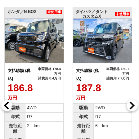
ホンダ／N-BOX
ダイハツ／タント
未使用車
未使用車
カスタムX
車両価格 178.4
車両価格 180.1
支払総額 (税
支払総額 (税
万円
万円
込)
諸費用 8.4万円
込)
諸費用 7.7万円
186.8
187.8
万円
万円
駆動
4WD
駆動
2WD
年式
R7
年式
R7
走行距
2 km
走行距
6 km
離
離