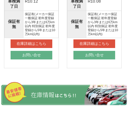
車検満
R10.12
車検満
R10.08
了日
了日
保証有(メーカー保証
保証有(メーカー保証
一般保証:初年度登録
一般保証:初年度登録
保証有
保証有
から3年または6万km
から3年または6万km
無
以内 特別保証:初年度
無
以内 特別保証:初年度
登録から5年または10
登録から5年または10
万km以内)
万km以内)
在庫詳細はこちら
在庫詳細はこちら
お問い合せ
お問い合せ