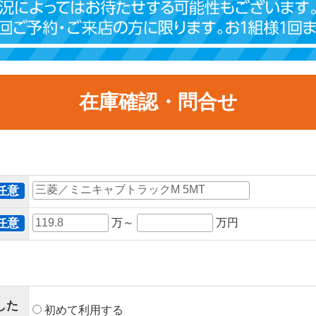
在庫確認・問合せ
任意
任意
万～
万円
した
初めて利用する