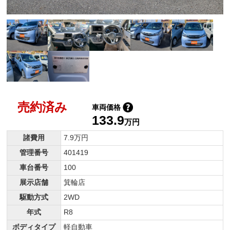
売約済み
車両価格
133.9
万円
諸費用
7.9万円
管理番号
401419
車台番号
100
展示店舗
箕輪店
駆動方式
2WD
年式
R8
ボディタイプ
軽自動車