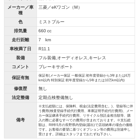
メーカー／車
三菱／eKワゴン（M）
種
色
ミストブルー
排気量
660 cc
走行距離
7 km
車検満了日
R11.1
装備
フル装備,オーディオレス,キーレス
コメント
ブレーキサポート
保証有(メーカー保証 一般保証:初年度登録から3年または6万
保証有無
km以内 特別保証:初年度登録から5年または10万km以内)
修復歴
無し
法定整備
定期点検整備無し
※支払総額には、保険料、税金(法定費用含む。)、登録等に伴
う費用(検査登録手続代行費用、車庫証明手続代行費用)、メー
カー保証継承手続代行費用、リサイクル預託金相当額等、購
備考
入の際に必要なすべての費用が含まれております。※支払総
額は、R8年5月の長野県内登録(届出)で店頭納車の場合の価格
です。お客様の要望に基づくオプション等の費用は別途申し
受けます。詳細はスタッフまでおたずね下さい。