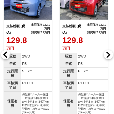
車両価格 122.1
車両価格 122.1
支払総額 (税
支払総額 (税
万円
万円
込)
諸費用 7.7万円
込)
諸費用 7.7万円
129.8
129.8
万円
万円
駆動
2WD
駆動
2WD
年式
R8
年式
R8
走行距
5 km
走行距
6 km
離
離
車検満
R11.01
車検満
R11.01
了日
了日
保証有(メーカー保証
保証有(メーカー保証
一般保証:初年度登録
一般保証:初年度登録
保証有
保証有
から3年または6万km
から3年または6万km
無
以内 特別保証:初年度
無
以内 特別保証:初年度
登録から5年または10
登録から5年または10
万km以内)
万km以内)