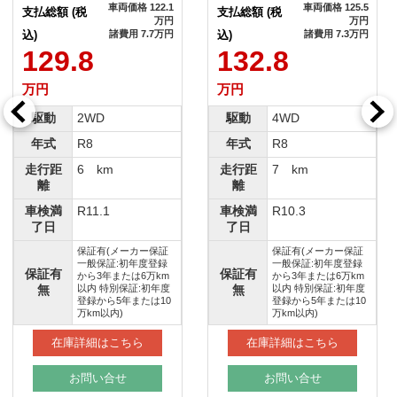
車両価格 122.1
車両価格 125.5
支払総額 (税
支払総額 (税
万円
万円
込)
諸費用 7.7万円
込)
諸費用 7.3万円
129.8
132.8
万円
万円
駆動
2WD
駆動
4WD
年式
R8
年式
R8
走行距
6 km
走行距
7 km
離
離
車検満
R11.1
車検満
R10.3
了日
了日
保証有(メーカー保証
保証有(メーカー保証
一般保証:初年度登録
一般保証:初年度登録
保証有
保証有
から3年または6万km
から3年または6万km
無
以内 特別保証:初年度
無
以内 特別保証:初年度
登録から5年または10
登録から5年または10
万km以内)
万km以内)
在庫詳細はこちら
在庫詳細はこちら
お問い合せ
お問い合せ