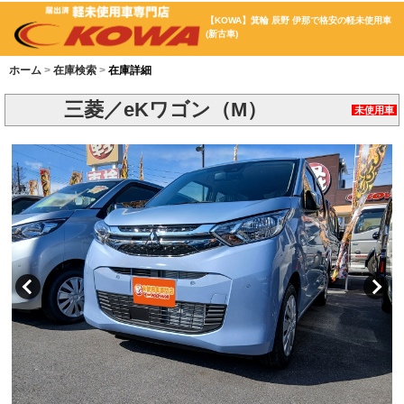
【KOWA】箕輪 辰野 伊那で格安の軽未使用車
(新古車)
ホーム
在庫検索
在庫詳細
三菱／eKワゴン（M）
未使用車